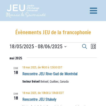
Aller
au
Main
Monnaie de Souveraineté
contenu
Menu
Évènements JEU de la francophonie
Recherche
Navig
Évènements
18/05/2025
 - 
08/06/2025
Recherche
Liste
et
de
Sélectionnez
vues
mai 2025
navigation
une
Évèn
date.
de
18 mai 2025, de 9h30
à
12h30
EDT
DIM
18
vues
Rencontre JEU Rive-Sud de Montréal
Évènements
Secteur Beloeil
Beloeil, Québec, Canada
18 mai 2025, de 10h00
à
13h00
EDT
DIM
18
Rencontre JEU Stukely