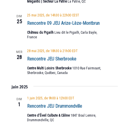
Mégantic | Secteur La Patrie
La Patrie, QC
25 mai 2025, de 14h30
à
22h00
CEST
DIM
25
Rencontre 09 JEU Arize-Lèze-Montbrun
Château du Pigailh
Lieu dit le Pigailh, Carla Bayle,
France
28 mai 2025, de 18h30
à
21h00
EDT
MER
28
Rencontre JEU Sherbrooke
Centre Multi Loisirs Sherbrooke
1010 Rue Fairmount,
Sherbrooke, Québec, Canada
juin 2025
1 juin 2025, de 9h00
à
12h00
EDT
DIM
1
Rencontre JEU Drummondville
Centre d'Éveil Culbute & Câline
1847 Boul Lemire,
Drummondville, QC