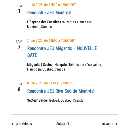
1 juin 2025, de 12h30
à
16h00
EDT
DIM
1
Rencontre JEU Montréal
L'Espace des Possibles
9269 rue Lajeunesse,
Montréal, Québec
7 juin 2025, de 12h00
à
16h00
EDT
SAM
7
Rencontre JEU Mégantic – NOUVELLE
DATE
Mégantic | Secteur Hampden
Détails sur réservation,
Hampden, Québec, Canada
8 juin 2025, de 9h30
à
12h30
EDT
DIM
8
Rencontre JEU Rive-Sud de Montréal
Secteur Beloeil
Beloeil, Québec, Canada
Évènements
Évènements
précédents
Aujourd’hui
suivants