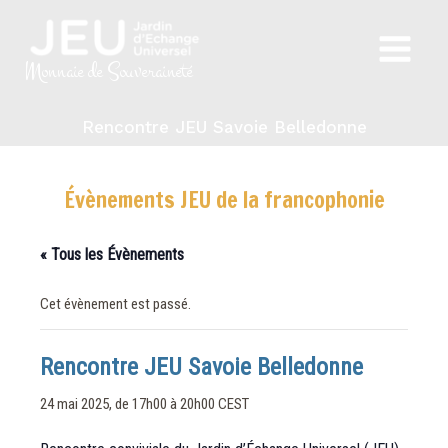
Aller
au
Main
contenu
Monnaie de Souveraineté
Menu
Rencontre JEU Savoie Belledonne
Évènements JEU de la francophonie
« Tous les Évènements
Cet évènement est passé.
Rencontre JEU Savoie Belledonne
24 mai 2025, de 17h00
à
20h00
CEST