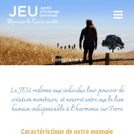
Aller
au
Main
contenu
Monnaie de Souveraineté
Menu
Comprendre
Le JEU redonne aux individus leur pouvoir de
création monétaire, et nourrit entre eux le lien
humain indispensable à l’harmonie sur Terre
Caractéristique de notre monnaie