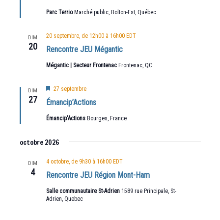
Parc Terrio
Marché public, Bolton-Est, Québec
20 septembre, de 12h00
à
16h00
EDT
DIM
20
Rencontre JEU Mégantic
Mégantic | Secteur Frontenac
Frontenac, QC
Mis
27 septembre
DIM
en
27
Émancip’Actions
avant
Émancip'Actions
Bourges, France
octobre 2026
4 octobre, de 9h30
à
16h00
EDT
DIM
4
Rencontre JEU Région Mont-Ham
Salle communautaire St-Adrien
1589 rue Principale, St-
Adrien, Quebec