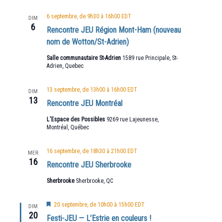
6 septembre, de 9h30
à
16h00
EDT
DIM
6
Rencontre JEU Région Mont-Ham (nouveau
nom de Wotton/St-Adrien)
Salle communautaire St-Adrien
1589 rue Principale, St-
Adrien, Quebec
13 septembre, de 13h00
à
16h00
EDT
DIM
13
Rencontre JEU Montréal
L'Espace des Possibles
9269 rue Lajeunesse,
Montréal, Québec
16 septembre, de 18h30
à
21h00
EDT
MER
16
Rencontre JEU Sherbrooke
Sherbrooke
Sherbrooke, QC
Mis
20 septembre, de 10h00
à
15h00
EDT
DIM
en
20
Festi-JEU — L’Estrie en couleurs !
avant