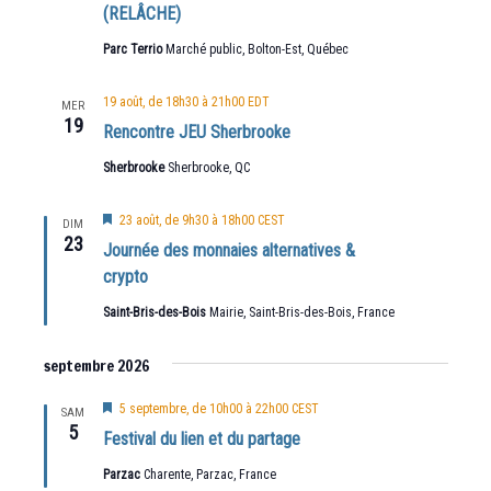
(RELÂCHE)
Parc Terrio
Marché public, Bolton-Est, Québec
19 août, de 18h30
à
21h00
EDT
MER
19
Rencontre JEU Sherbrooke
Sherbrooke
Sherbrooke, QC
Mis
23 août, de 9h30
à
18h00
CEST
DIM
en
23
Journée des monnaies alternatives &
avant
crypto
Saint-Bris-des-Bois
Mairie, Saint-Bris-des-Bois, France
septembre 2026
Mis
5 septembre, de 10h00
à
22h00
CEST
SAM
en
5
Festival du lien et du partage
avant
Parzac
Charente, Parzac, France