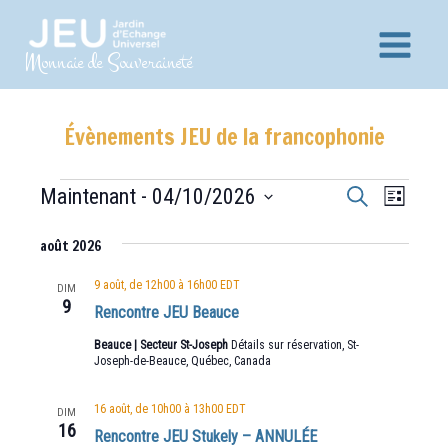
Aller
au
Main
Monnaie de Souveraineté
contenu
Menu
Évènements JEU de la francophonie
Recherche
Navig
Évènements
Maintenant
 - 
04/10/2026
Recherche
Liste
et
de
Sélectionnez
vues
août 2026
navigation
une
Évèn
date.
de
9 août, de 12h00
à
16h00
EDT
DIM
9
vues
Rencontre JEU Beauce
Évènements
Beauce | Secteur St-Joseph
Détails sur réservation, St-
Joseph-de-Beauce, Québec, Canada
16 août, de 10h00
à
13h00
EDT
DIM
16
Rencontre JEU Stukely – ANNULÉE