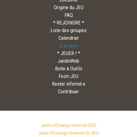
Origine du JEU
FAQ
* REJOINDRE *
Liste des groupes
Calendrier
À propos
* JEUER ! *
JardinWeb
Boîte à Outils
Festi-JEU
Rester informé·e
Contribuer
Jardin d'Échange Universel 2026
Jardin d'Echange Universel (le JEU)