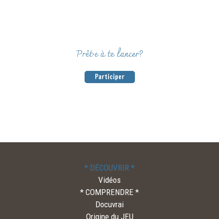
Prêt·e à te lancer?
Participer
* DÉCOUVRIR *
Vidéos
* COMPRENDRE *
Docuvrai
Origine du JEU