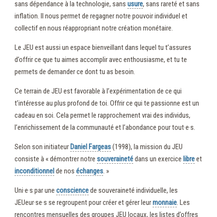
sans dépendance à la technologie, sans
usure
, sans rareté et sans
inflation. Il nous permet de regagner notre pouvoir individuel et
collectif en nous réappropriant notre création monétaire.
Le JEU est aussi un espace bienveillant dans lequel tu t’assures
d’offrir ce que tu aimes accomplir avec enthousiasme, et tu te
permets de demander ce dont tu as besoin.
Ce terrain de JEU est favorable à l’expérimentation de ce qui
t’intéresse au plus profond de toi. Offrir ce qui te passionne est un
cadeau en soi. Cela permet le rapprochement vrai des individus,
l’enrichissement de la communauté et l’abondance pour tout·e·s.
Selon son initiateur
Daniel Fargeas
(1998), la mission du JEU
consiste à « démontrer notre
souveraineté
dans un exercice
libre
et
inconditionnel
de nos
échanges
. »
Uni·e·s par une
conscience
de souveraineté individuelle, les
JEUeur·se·s se regroupent pour créer et gérer leur
monnaie
. Les
rencontres mensuelles des groupes JEU locaux, les listes d’offres