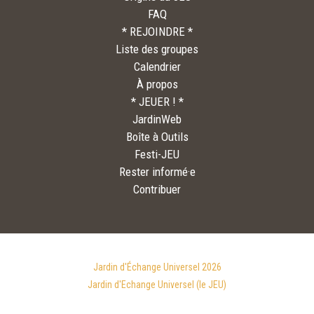
FAQ
* REJOINDRE *
Liste des groupes
Calendrier
À propos
* JEUER ! *
JardinWeb
Boîte à Outils
Festi-JEU
Rester informé·e
Contribuer
Pas encore inscrit·e à l’infolettre?
Remplis
ce formulaire
pour rester
Jardin d'Échange Universel 2026
informé·e des activités du
Jardin d'Echange Universel (le JEU)
Collectif interJEU.