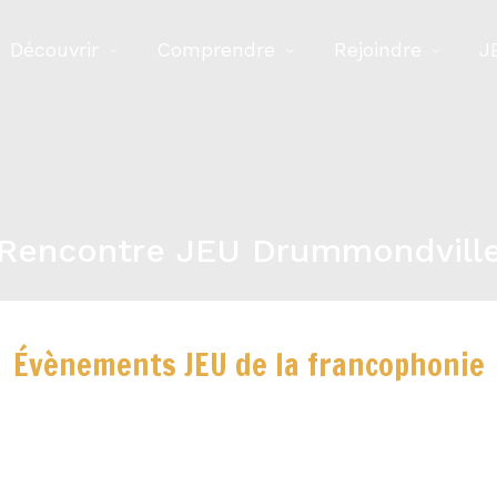
Découvrir
Comprendre
Rejoindre
J
Rencontre JEU Drummondvill
Évènements JEU de la francophonie