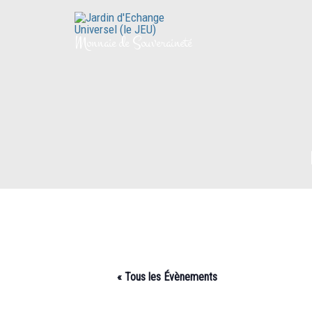
Aller
au
Monnaie de Souveraineté
contenu
« Tous les Évènements