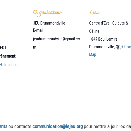
Organisateur
Lieu
JEU Drummondville
Centre d’Éveil Culbute &
E-mail
Câline
jeudrummondville@gmail.co
1847 Boul Lemire
Drummondville
,
QC
+ Goo
m
EDT
Map
Évènement:
EU locales au
ents
ou contacte
communication@lejeu.org
pour mettre à jour les da