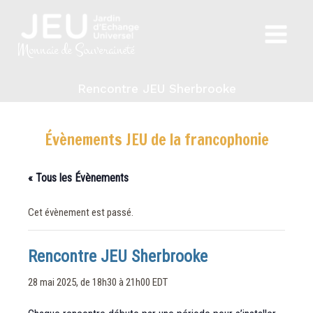
Aller
au
Main
contenu
Monnaie de Souveraineté
Menu
Rencontre JEU Sherbrooke
Évènements JEU de la francophonie
« Tous les Évènements
Cet évènement est passé.
Rencontre JEU Sherbrooke
28 mai 2025, de 18h30
à
21h00
EDT