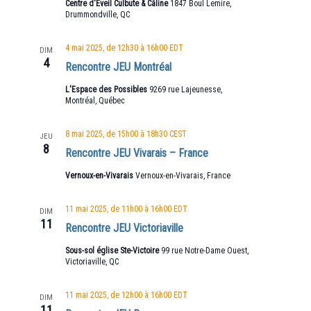
Centre d'Éveil Culbute & Câline
1847 Boul Lemire,
Drummondville, QC
4 mai 2025, de 12h30
à
16h00
EDT
DIM
4
Rencontre JEU Montréal
L'Espace des Possibles
9269 rue Lajeunesse,
Montréal, Québec
8 mai 2025, de 15h00
à
18h30
CEST
JEU
8
Rencontre JEU Vivarais – France
Vernoux-en-Vivarais
Vernoux-en-Vivarais, France
11 mai 2025, de 11h00
à
16h00
EDT
DIM
11
Rencontre JEU Victoriaville
Sous-sol église Ste-Victoire
99 rue Notre-Dame Ouest,
Victoriaville, QC
11 mai 2025, de 12h00
à
16h00
EDT
DIM
11