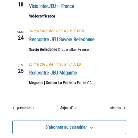
18
Visio interJEU – France
Vidéoconférence
24 mai 2025, de 17h00
à
20h00
CEST
SAM
24
Rencontre JEU Savoie Belledonne
Savoie Belledonne
Chapareillan, France
25 mai 2025, de 11h30
à
15h00
EDT
DIM
25
Rencontre JEU Mégantic
Mégantic | Secteur La Patrie
La Patrie, QC
Évènements
Évènements
précédents
Aujourd’hui
suivants
S’abonner au calendrier