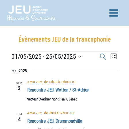
Aller
au
Main
Monnaie de Souveraineté
contenu
Menu
Évènements JEU de la francophonie
Recherche
Navig
Évènements
01/05/2025
 - 
25/05/2025
Recherche
Liste
et
de
Sélectionnez
vues
mai 2025
navigation
une
Évèn
date.
de
3 mai 2025, de 13h30
à
16h00
EDT
SAM
3
vues
Rencontre JEU Wotton / St-Adrien
Évènements
Secteur St-Adrien
St-Adrien, Québec
4 mai 2025, de 9h00
à
12h00
EDT
DIM
4
Rencontre JEU Drummondville