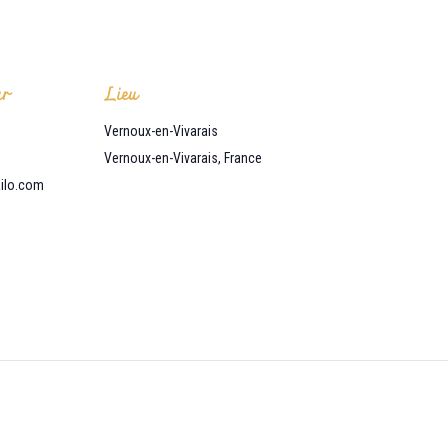
ur
Lieu
Vernoux-en-Vivarais
Vernoux-en-Vivarais
,
France
ilo.com