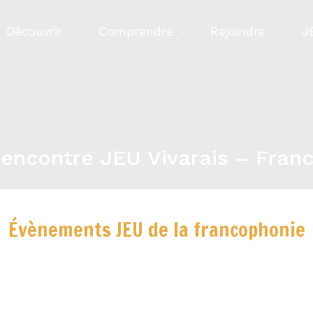
Découvrir
Comprendre
Rejoindre
J
encontre JEU Vivarais – Fran
Évènements JEU de la francophonie