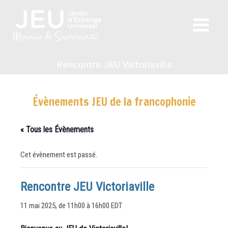
Aller
au
Main
contenu
Monnaie de Souveraineté
Menu
Rencontre JEU Victoriaville
Évènements JEU de la francophonie
« Tous les Évènements
Cet évènement est passé.
Rencontre JEU Victoriaville
11 mai 2025, de 11h00
à
16h00
EDT