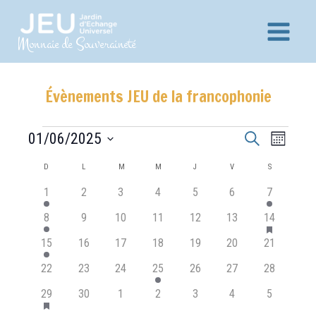
Aller
au
Main
Monnaie de Souveraineté
contenu
Menu
Évènements JEU de la francophonie
Recherche
Navig
Évènements
01/06/2025
Recherche
Mois
et
de
Sélectionnez
Calendrier
D
DIMANCHE
L
LUNDI
M
MARDI
M
MERCREDI
J
JEUDI
V
VENDREDI
S
SAMEDI
vues
navigation
une
de
2
0
0
0
0
0
1
1
2
3
4
5
6
7
Évèn
date.
de
Évènements
évènements
évènements
évènements
évènements
évènements
évènements
évènement
has
1
0
0
0
0
0
1
8
9
10
11
12
13
14
vues
featured
évènement
évènements
évènements
évènements
évènements
évènements
évènement
Évènements
évènement
2
0
0
0
0
0
0
15
16
17
18
19
20
21
évènements
évènements
évènements
évènements
évènements
évènements
évènement
0
0
0
1
0
0
0
22
23
24
25
26
27
28
évènements
évènements
évènements
évènement
évènements
évènements
évènement
has
1
0
0
0
0
0
0
29
30
1
2
3
4
5
featured
évènement
évènements
évènements
évènements
évènements
évènements
évènement