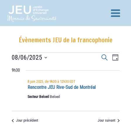
Aller
au
Main
Monnaie de Souveraineté
contenu
Menu
Évènements JEU de la francophonie
Recherche
Navig
Évènements
08/06/2025
Recherche
Jour
for
et
de
Sélectionnez
8
9h30
vues
navigation
une
juin
Évèn
date.
2025
de
8 juin 2025, de 9h30
à
12h30
EDT
Rencontre JEU Rive-Sud de Montréal
vues
Secteur Beloeil
Beloeil
Évènements
Jour précédent
Jour suivant