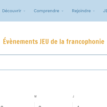
Découvrir
Comprendre
Rejoindre
J
Évènements JEU de la francophonie
MARDI
M
MERCREDI
J
JEUDI