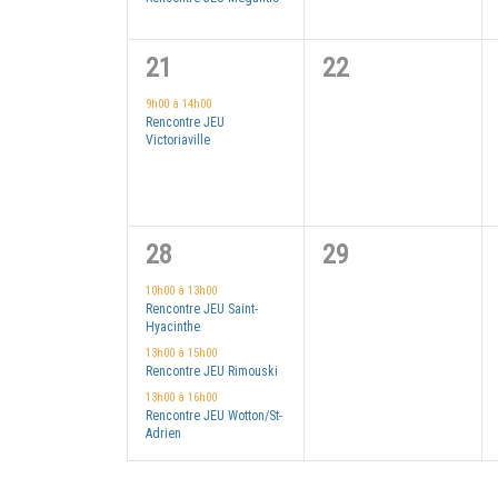
1
0
21
22
évènement,
évènement,
9h00
à
14h00
Rencontre JEU
Victoriaville
3
0
28
29
évènements,
évènement,
10h00
à
13h00
Rencontre JEU Saint-
Hyacinthe
13h00
à
15h00
Rencontre JEU Rimouski
13h00
à
16h00
Rencontre JEU Wotton/St-
Adrien