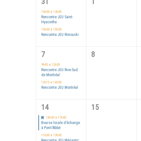
vues
de
2
0
31
1
clé.
Évènements
évènements,
évènement,
10h00
à
13h00
Évènements
Rencontre JEU Saint-
Hyacinthe
13h00
à
15h00
Rencontre JEU Rimouski
2
0
7
8
évènements,
évènement,
9h45
à
12h00
Rencontre JEU Rive-Sud
de Montréal
12h15
à
16h00
Rencontre JEU Montréal
2
0
14
15
évènements,
évènement,
Mis
14h00
à
17h00
en
Bourse locale d’échange
avant
à Pont-l’Abbé
11h00
à
13h00
Rencontre JEU Mégantic