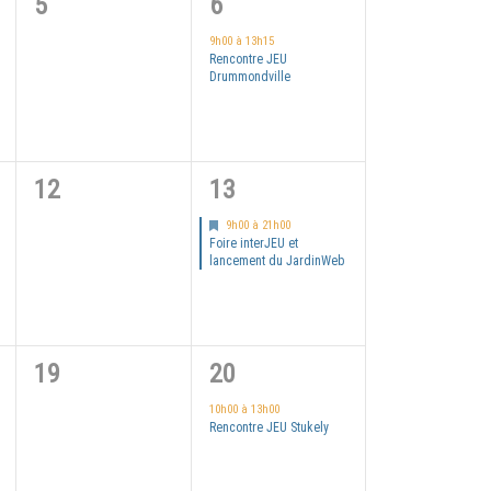
0
1
5
6
évènement,
évènement,
9h00
à
13h15
Rencontre JEU
Drummondville
0
1
12
13
évènement,
évènement,
Mis
9h00
à
21h00
en
Foire interJEU et
avant
lancement du JardinWeb
0
1
19
20
évènement,
évènement,
10h00
à
13h00
Rencontre JEU Stukely