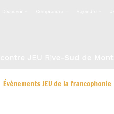
Découvrir
Comprendre
Rejoindre
J
contre JEU Rive-Sud de Mont
Évènements JEU de la francophonie