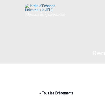
Aller
au
Monnaie de Souveraineté
contenu
Ren
« Tous les Évènements