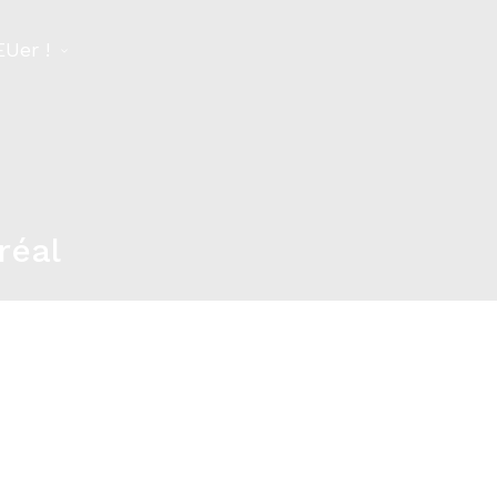
EUer !
réal