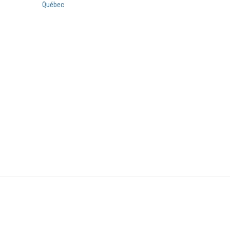
Québec