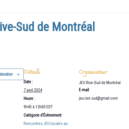
ive-Sud de Montréal
Détails
Organisateur
lendrier
Date :
JEU Rive-Sud de Montréal
E-mail
7 avril 2024
jeu.rive.sud@gmail.com
Heure :
9h45 à 12h00
EDT
Catégorie d’Évènement:
Rencontres JEU locales au