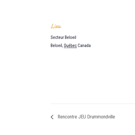
Lieu
Secteur Beloeil
Beloeil
,
Québec
Canada
Rencontre JEU Drummondville