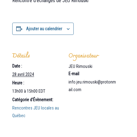
Rencontre d’échanges de JEU Rimouski
Ajouter au calendrier
Détails
Organisateur
Date :
JEU Rimouski
E-mail
28 avril 2024
info.jeu.rimouski@protonm
Heure :
ail.com
13h00 à 15h00
EDT
Catégorie d’Évènement:
Rencontres JEU locales au
Québec