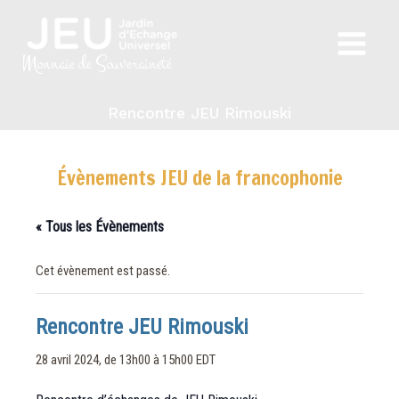
Aller
au
Main
contenu
Monnaie de Souveraineté
Menu
Rencontre JEU Rimouski
Évènements JEU de la francophonie
« Tous les Évènements
Cet évènement est passé.
Rencontre JEU Rimouski
28 avril 2024, de 13h00
à
15h00
EDT