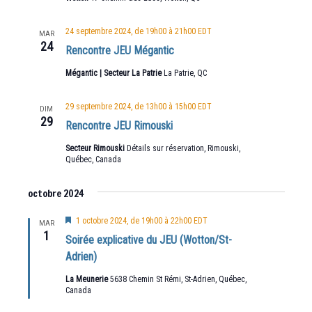
24 septembre 2024, de 19h00
à
21h00
EDT
MAR
24
Rencontre JEU Mégantic
Mégantic | Secteur La Patrie
La Patrie, QC
29 septembre 2024, de 13h00
à
15h00
EDT
DIM
29
Rencontre JEU Rimouski
Secteur Rimouski
Détails sur réservation, Rimouski,
Québec, Canada
octobre 2024
Mis
1 octobre 2024, de 19h00
à
22h00
EDT
MAR
en
1
Soirée explicative du JEU (Wotton/St-
avant
Adrien)
La Meunerie
5638 Chemin St Rémi, St-Adrien, Québec,
Canada