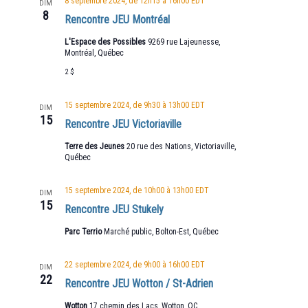
8 septembre 2024, de 12h15
à
16h00
EDT
DIM
8
Rencontre JEU Montréal
L'Espace des Possibles
9269 rue Lajeunesse,
Montréal, Québec
2 $
15 septembre 2024, de 9h30
à
13h00
EDT
DIM
15
Rencontre JEU Victoriaville
Terre des Jeunes
20 rue des Nations, Victoriaville,
Québec
15 septembre 2024, de 10h00
à
13h00
EDT
DIM
15
Rencontre JEU Stukely
Parc Terrio
Marché public, Bolton-Est, Québec
22 septembre 2024, de 9h00
à
16h00
EDT
DIM
22
Rencontre JEU Wotton / St-Adrien
Wotton
17 chemin des Lacs, Wotton, QC