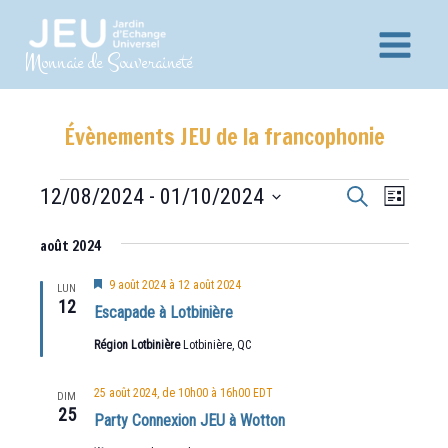
Aller
au
Main
Monnaie de Souveraineté
contenu
Menu
Évènements JEU de la francophonie
Recherche
Navig
Évènements
12/08/2024
 - 
01/10/2024
Recherche
Liste
et
de
Sélectionnez
vues
août 2024
navigation
une
Évèn
date.
de
Mis
9 août 2024
à
12 août 2024
LUN
en
12
vues
Escapade à Lotbinière
avant
Évènements
Région Lotbinière
Lotbinière, QC
25 août 2024, de 10h00
à
16h00
EDT
DIM
25
Party Connexion JEU à Wotton