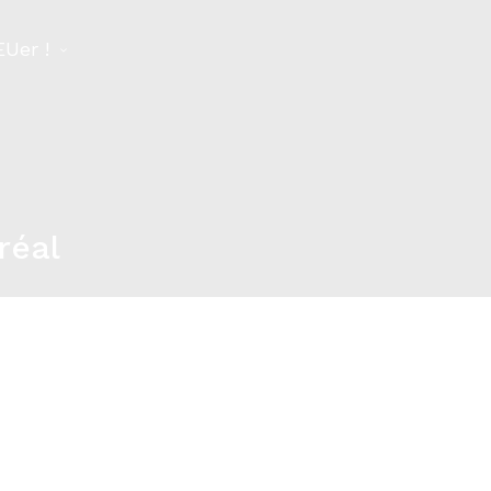
EUer !
réal