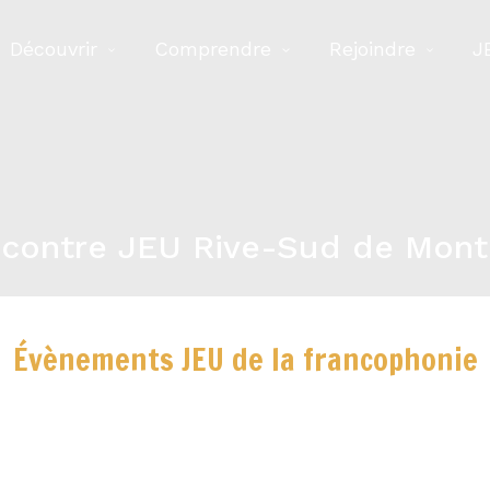
Découvrir
Comprendre
Rejoindre
J
contre JEU Rive-Sud de Mont
Évènements JEU de la francophonie