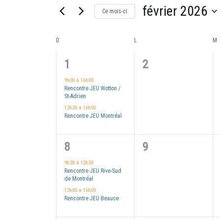
navigation
février 2026
Rechercher
Ce mois-ci
Évènements
Sélectionnez
de
par
Calendrier
une
D
DIMANCHE
L
LUNDI
M
mot-
vues
date.
de
2
0
1
2
clé.
Évènements
évènements,
évènement,
9h00
à
16h00
Évènements
Rencontre JEU Wotton /
St-Adrien
12h30
à
16h00
Rencontre JEU Montréal
2
0
8
9
évènements,
évènement,
9h30
à
12h30
Rencontre JEU Rive-Sud
de Montréal
12h00
à
16h00
Rencontre JEU Beauce