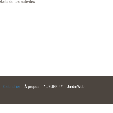
tails de tes activités.
Calendrier
À propos
* JEUER ! *
JardinWeb