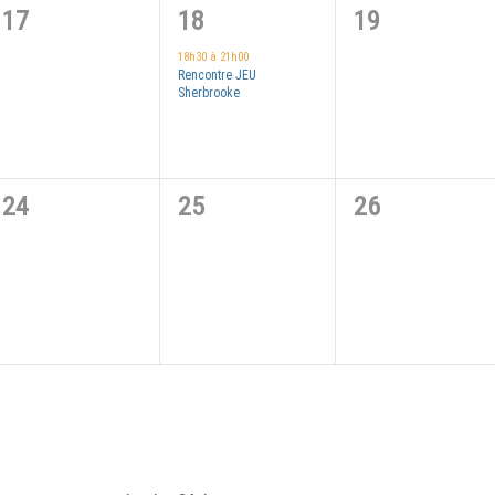
0
1
0
17
18
19
évènement,
évènement,
évènement,
18h30
à
21h00
Rencontre JEU
Sherbrooke
0
0
0
24
25
26
évènement,
évènement,
évènement,