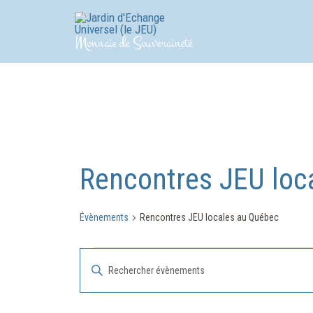
Aller
au
Monnaie de Souveraineté
contenu
Rencontres JEU loc
Évènements
Rencontres JEU locales au Québec
Évènements
Recherche
Saisir
et
mot-
clé.