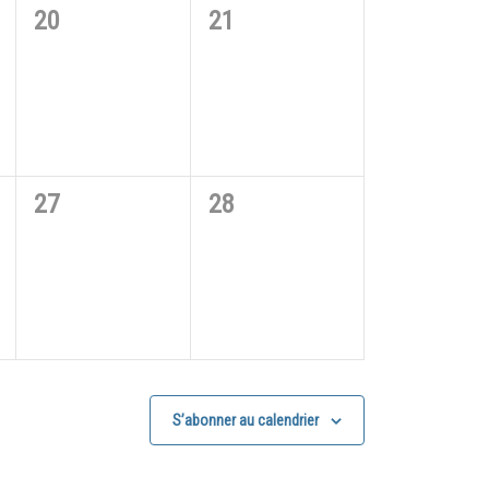
0
0
20
21
évènement,
évènement,
0
0
27
28
évènement,
évènement,
S’abonner au calendrier