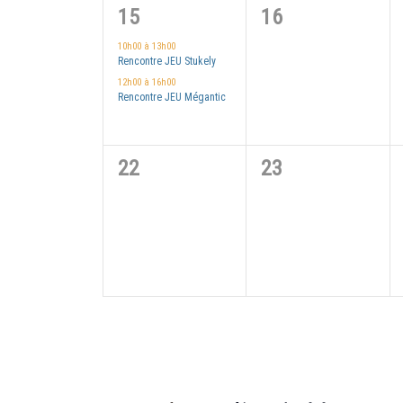
2
0
15
16
évènements,
évènement,
10h00
à
13h00
Rencontre JEU Stukely
12h00
à
16h00
Rencontre JEU Mégantic
0
0
22
23
évènement,
évènement,