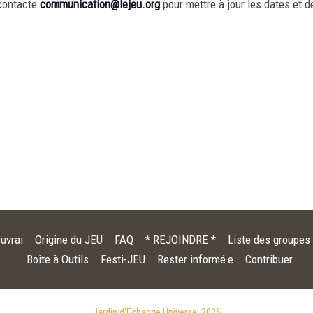
contacte
communication@lejeu.org
pour mettre à jour les dates et dé
uvrai
Origine du JEU
FAQ
* REJOINDRE *
Liste des groupes
Boîte à Outils
Festi-JEU
Rester informé·e
Contribuer
Jardin d'Échange Universel 2026