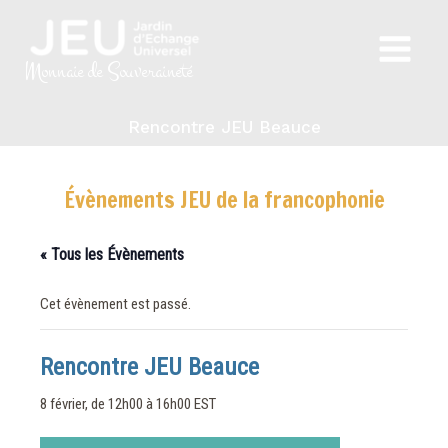
Aller
au
Main
contenu
Monnaie de Souveraineté
Menu
Rencontre JEU Beauce
Évènements JEU de la francophonie
« Tous les Évènements
Cet évènement est passé.
Rencontre JEU Beauce
8 février, de 12h00
à
16h00
EST