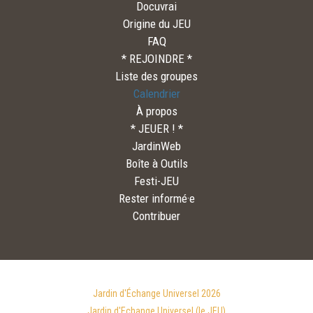
Docuvrai
Origine du JEU
FAQ
* REJOINDRE *
Liste des groupes
Calendrier
À propos
* JEUER ! *
JardinWeb
Boîte à Outils
Festi-JEU
Rester informé·e
Contribuer
Jardin d'Échange Universel 2026
Jardin d'Echange Universel (le JEU)