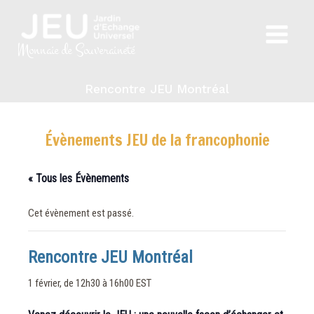
Aller
au
Main
contenu
Monnaie de Souveraineté
Menu
Rencontre JEU Montréal
Évènements JEU de la francophonie
« Tous les Évènements
Cet évènement est passé.
Rencontre JEU Montréal
1 février, de 12h30
à
16h00
EST