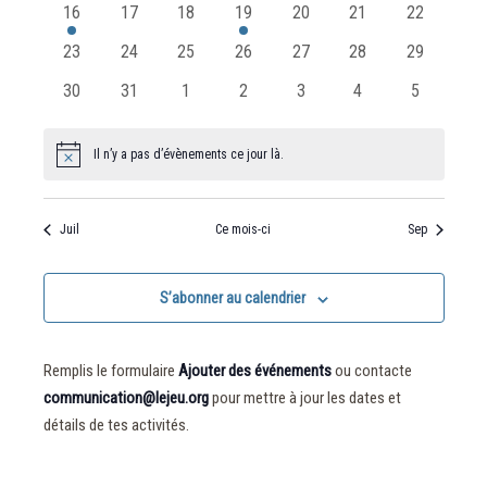
1
0
0
1
0
0
0
16
17
18
19
20
21
22
évènement
évènements
évènements
évènement
évènements
évènements
évènement
0
0
0
0
0
0
0
23
24
25
26
27
28
29
évènements
évènements
évènements
évènements
évènements
évènements
évènement
0
0
0
0
0
0
0
30
31
1
2
3
4
5
évènements
évènements
évènements
évènements
évènements
évènements
évènement
Il n’y a pas d’évènements ce jour là.
Notice
Juil
Ce mois-ci
Sep
S’abonner au calendrier
Remplis le formulaire
Ajouter des événements
ou contacte
communication@lejeu.org
pour mettre à jour les dates et
détails de tes activités.