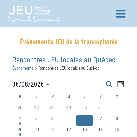
Aller
au
Main
Monnaie de Souveraineté
contenu
Menu
Évènements JEU de la francophonie
Rencontres JEU locales au Québec
Évènements
Rencontres JEU locales au Québec
Évènements
Recherche
Navig
06/08/2026
Recherche
Mois
et
de
Sélectionnez
Calendrier
D
DIMANCHE
L
LUNDI
M
MARDI
M
MERCREDI
J
JEUDI
V
VENDREDI
S
SAMEDI
vues
navigation
une
de
0
0
0
0
0
0
0
26
27
28
29
30
31
1
Évèn
date.
de
Évènements
évènements
évènements
évènements
évènements
évènements
évènements
évènement
1
0
0
0
0
0
0
2
3
4
5
6
7
8
vues
évènement
évènements
évènements
évènements
évènements
évènements
évènement
Évènements
1
0
0
0
0
0
0
9
10
11
12
13
14
15
évènement
évènements
évènements
évènements
évènements
évènements
évènement