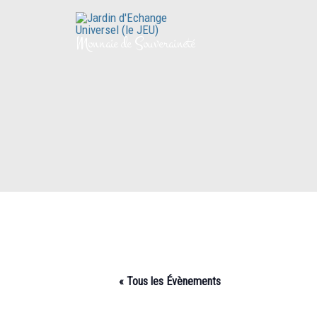
Aller
au
Monnaie de Souveraineté
contenu
« Tous les Évènements