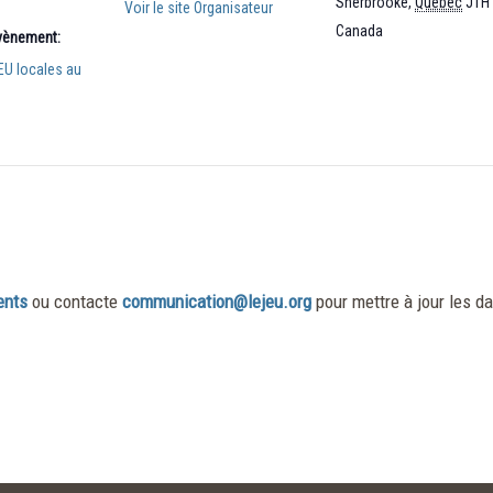
Sherbrooke
,
Québec
J1H
Voir le site Organisateur
Canada
Évènement:
EU locales au
ents
ou contacte
communication@lejeu.org
pour mettre à jour les da