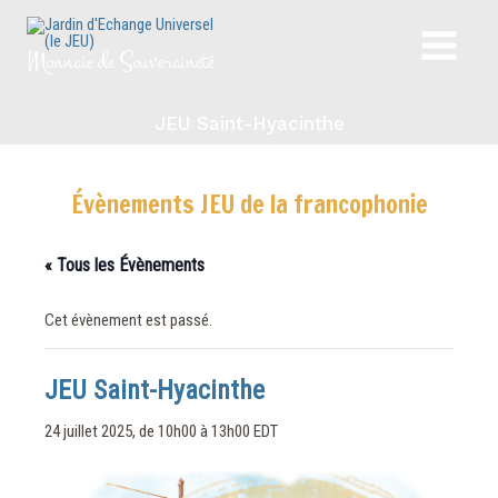
Aller
au
Monnaie de Souveraineté
Main
contenu
Menu
JEU Saint-Hyacinthe
Évènements JEU de la francophonie
« Tous les Évènements
Cet évènement est passé.
JEU Saint-Hyacinthe
24 juillet 2025, de 10h00
à
13h00
EDT