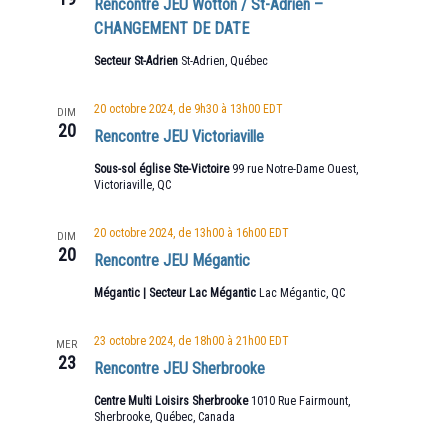
Rencontre JEU Wotton / St-Adrien –
CHANGEMENT DE DATE
Secteur St-Adrien
St-Adrien, Québec
20 octobre 2024, de 9h30
à
13h00
EDT
DIM
20
Rencontre JEU Victoriaville
Sous-sol église Ste-Victoire
99 rue Notre-Dame Ouest,
Victoriaville, QC
20 octobre 2024, de 13h00
à
16h00
EDT
DIM
20
Rencontre JEU Mégantic
Mégantic | Secteur Lac Mégantic
Lac Mégantic, QC
23 octobre 2024, de 18h00
à
21h00
EDT
MER
23
Rencontre JEU Sherbrooke
Centre Multi Loisirs Sherbrooke
1010 Rue Fairmount,
Sherbrooke, Québec, Canada