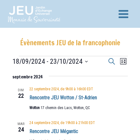
Aller
au
Main
Monnaie de Souveraineté
contenu
Menu
Évènements JEU de la francophonie
Recherche
Navig
Évènements
18/09/2024
 - 
23/10/2024
Recherche
Liste
et
de
Sélectionnez
vues
septembre 2024
navigation
une
Évèn
date.
de
22 septembre 2024, de 9h00
à
16h00
EDT
DIM
22
vues
Rencontre JEU Wotton / St-Adrien
Évènements
Wotton
17 chemin des Lacs, Wotton, QC
24 septembre 2024, de 19h00
à
21h00
EDT
MAR
24
Rencontre JEU Mégantic