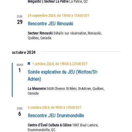
Mégantic | Secteur La Patrie
La Patrie, QC
29 septembre 2024, de 13h00
à
15h00
EDT
DIM
29
Rencontre JEU Rimouski
Secteur Rimouski
Détails sur réservation, Rimouski,
Québec, Canada
octobre 2024
Mis
1 octobre 2024, de 19h00
à
22h00
EDT
MAR
en
1
Soirée explicative du JEU (Wotton/St-
avant
Adrien)
La Meunerie
5638 Chemin St Rémi, St-Adrien, Québec,
Canada
6 octobre 2024, de 9h00
à
13h00
EDT
DIM
6
Rencontre JEU Drummondville
Centre d'Éveil Culbute & Câline
1847 Boul Lemire,
Drummondville, QC