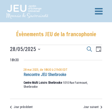
Aller
au
Main
Monnaie de Souveraineté
contenu
Menu
Évènements JEU de la francophonie
Recherche
Navig
Évènements
28/05/2025
Recherche
Jour
for
et
de
Sélectionnez
28
18h30
vues
navigation
une
mai
Évèn
date.
2025
de
28 mai 2025, de 18h30
à
21h00
EDT
Rencontre JEU Sherbrooke
vues
Centre Multi Loisirs Sherbrooke
1010 Rue Fairmount,
Évènements
Sherbrooke
Jour précédent
Jour suivant