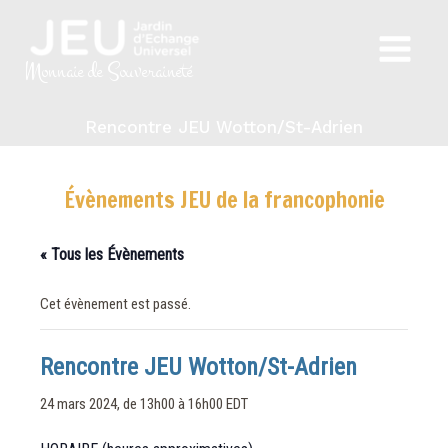
Aller
au
Main
contenu
Monnaie de Souveraineté
Menu
Rencontre JEU Wotton/St-Adrien
Évènements JEU de la francophonie
« Tous les Évènements
Cet évènement est passé.
Rencontre JEU Wotton/St-Adrien
24 mars 2024, de 13h00
à
16h00
EDT