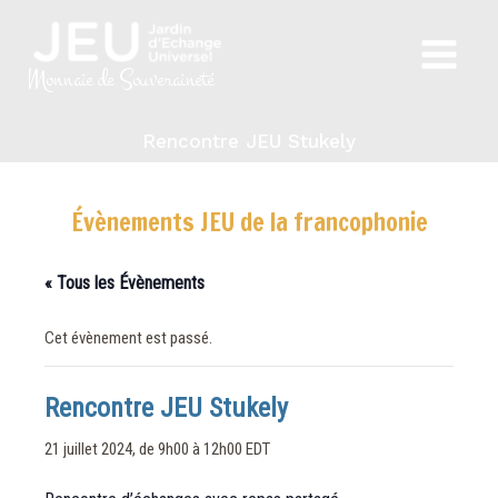
Aller
au
Main
contenu
Monnaie de Souveraineté
Menu
Rencontre JEU Stukely
Évènements JEU de la francophonie
« Tous les Évènements
Cet évènement est passé.
Rencontre JEU Stukely
21 juillet 2024, de 9h00
à
12h00
EDT