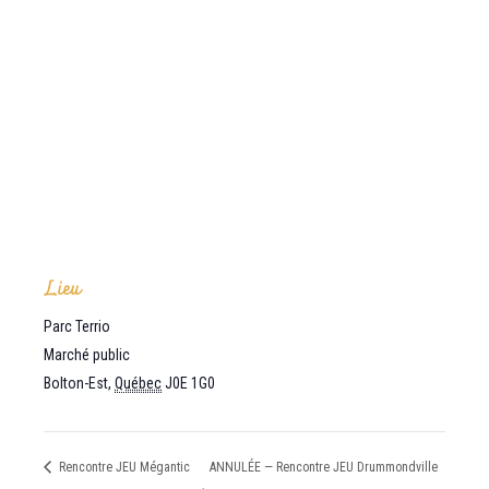
Lieu
Parc Terrio
Marché public
Bolton-Est
,
Québec
J0E 1G0
Rencontre JEU Mégantic
ANNULÉE — Rencontre JEU Drummondville