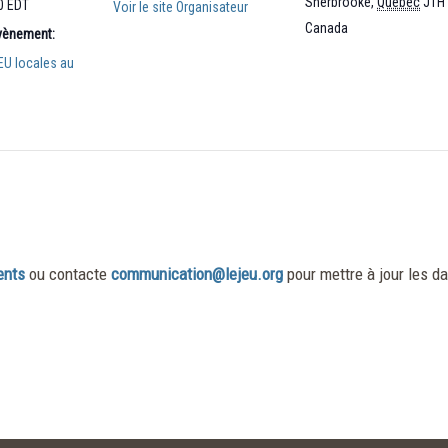
Sherbrooke
,
Québec
J1H
00
EDT
Voir le site Organisateur
Canada
Évènement:
EU locales au
ents
ou contacte
communication@lejeu.org
pour mettre à jour les da