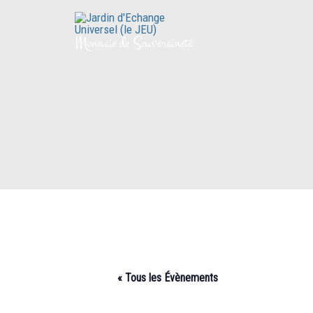
Aller
au
Monnaie de Souveraineté
contenu
« Tous les Évènements