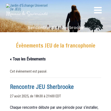
Aller
au
Monnaie de Souveraineté
Main
contenu
Menu
Rencontre JEU Sherbrooke
Évènements JEU de la francophonie
« Tous les Évènements
Cet évènement est passé.
Rencontre JEU Sherbrooke
27 août 2025, de 18h30
à
21h00
EDT
Chaque rencontre débute par une période pour s’installer,