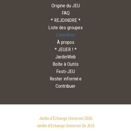
Origine du JEU
FAQ
* REJOINDRE *
Liste des groupes
Calendrier
À propos
* JEUER ! *
JardinWeb
Boîte à Outils
Festi-JEU
Rester informé·e
Contribuer
Jardin d'Échange Universel 2026
Jardin d'Echange Universel (le JEU)