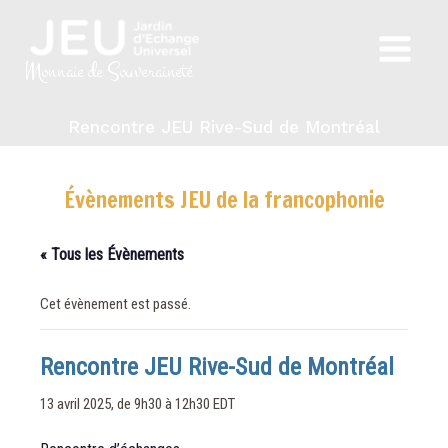
Aller
au
Main
contenu
Monnaie de Souveraineté
Menu
Rencontre JEU Rive-Sud de Montréal
Évènements JEU de la francophonie
« Tous les Évènements
Cet évènement est passé.
Rencontre JEU Rive-Sud de Montréal
13 avril 2025, de 9h30
à
12h30
EDT