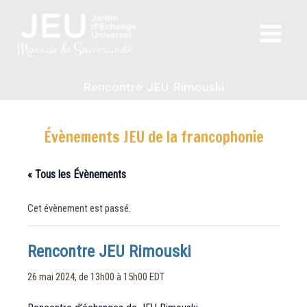
Aller
au
Main
contenu
Monnaie de Souveraineté
Menu
Rencontre JEU Rimouski
Évènements JEU de la francophonie
« Tous les Évènements
Cet évènement est passé.
Rencontre JEU Rimouski
26 mai 2024, de 13h00
à
15h00
EDT