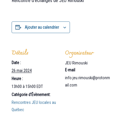
Rencontre d’échanges de JEU Rimouski
Ajouter au calendrier
Détails
Organisateur
Date :
JEU Rimouski
E-mail
26 mai 2024
info.jeu.rimouski@protonm
Heure :
ail.com
13h00 à 15h00
EDT
Catégorie d’Évènement:
Rencontres JEU locales au
Québec