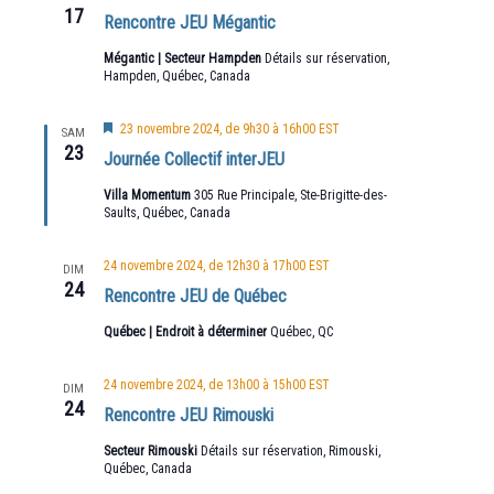
17
Rencontre JEU Mégantic
Mégantic | Secteur Hampden
Détails sur réservation,
Hampden, Québec, Canada
Mis
23 novembre 2024, de 9h30
à
16h00
EST
SAM
en
23
Journée Collectif interJEU
avant
Villa Momentum
305 Rue Principale, Ste-Brigitte-des-
Saults, Québec, Canada
24 novembre 2024, de 12h30
à
17h00
EST
DIM
24
Rencontre JEU de Québec
Québec | Endroit à déterminer
Québec, QC
24 novembre 2024, de 13h00
à
15h00
EST
DIM
24
Rencontre JEU Rimouski
Secteur Rimouski
Détails sur réservation, Rimouski,
Québec, Canada