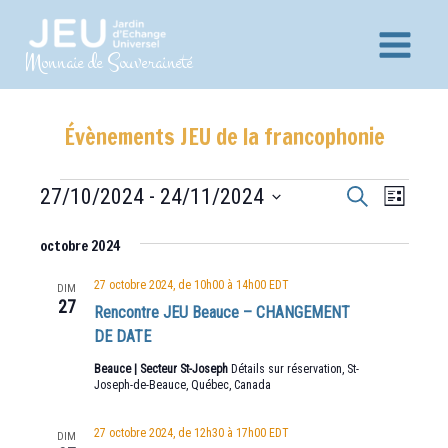
Aller
au
Main
Monnaie de Souveraineté
contenu
Menu
Évènements JEU de la francophonie
Recherche
Navig
Évènements
27/10/2024
 - 
24/11/2024
Recherche
Liste
et
de
Sélectionnez
vues
octobre 2024
navigation
une
Évèn
date.
de
27 octobre 2024, de 10h00
à
14h00
EDT
DIM
27
vues
Rencontre JEU Beauce – CHANGEMENT
DE DATE
Évènements
Beauce | Secteur St-Joseph
Détails sur réservation, St-
Joseph-de-Beauce, Québec, Canada
27 octobre 2024, de 12h30
à
17h00
EDT
DIM