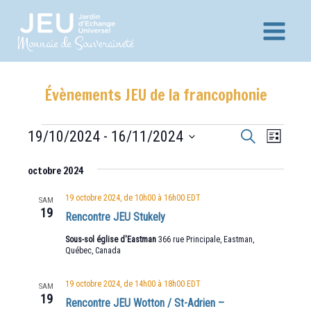
Aller
au
Main
Monnaie de Souveraineté
contenu
Menu
Évènements JEU de la francophonie
Recherche
Navig
Évènements
19/10/2024
 - 
16/11/2024
Recherche
Liste
et
de
Sélectionnez
vues
octobre 2024
navigation
une
Évèn
date.
de
19 octobre 2024, de 10h00
à
16h00
EDT
SAM
19
vues
Rencontre JEU Stukely
Évènements
Sous-sol église d'Eastman
366 rue Principale, Eastman,
Québec, Canada
19 octobre 2024, de 14h00
à
18h00
EDT
SAM
19
Rencontre JEU Wotton / St-Adrien –