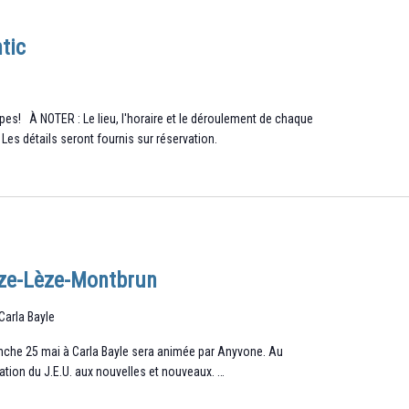
tic
es! À NOTER : Le lieu, l'horaire et le déroulement de chaque
es détails seront fournis sur réservation.
ize-Lèze-Montbrun
 Carla Bayle
anche 25 mai à Carla Bayle sera animée par Anyvone. Au
ation du J.E.U. aux nouvelles et nouveaux. …