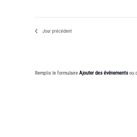
09
JEU
Arize-
Lèze-
Montbrun
Jour précédent
Remplis le formulaire
Ajouter des événements
ou 