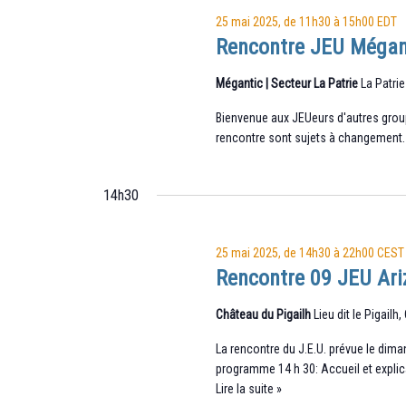
vues
clé.
25 mai 2025, de 11h30
à
15h00
EDT
Évènements
Rencontre JEU Mégan
Mégantic | Secteur La Patrie
La Patrie
Bienvenue aux JEUeurs d'autres group
rencontre sont sujets à changement. L
14h30
25 mai 2025, de 14h30
à
22h00
CEST
Rencontre 09 JEU Ar
Château du Pigailh
Lieu dit le Pigailh,
La rencontre du J.E.U. prévue le dim
programme 14 h 30: Accueil et explic
Rencontre
Lire la suite »