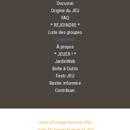
Docuvrai
Origine du JEU
FAQ
* REJOINDRE *
Liste des groupes
Calendrier
À propos
* JEUER ! *
JardinWeb
Boîte à Outils
Festi-JEU
Rester informé·e
Contribuer
Jardin d'Échange Universel 2026
Jardin d'Echange Universel (le JEU)