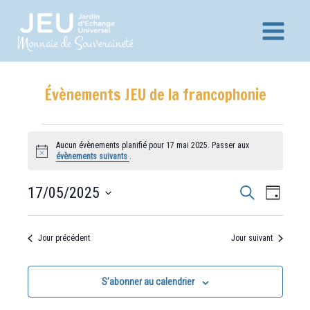
Aller
au
Main
Monnaie de Souveraineté
contenu
Menu
Évènements JEU de la francophonie
Évènements
for
Aucun évènements planifié pour 17 mai 2025. Passer aux
Notice
évènements suivants
.
17
mai
Recherche
Navig
17/05/2025
Recherche
2025
Jour
et
de
Sélectionnez
vues
navigation
une
Jour précédent
Jour suivant
Évèn
date.
de
vues
S’abonner au calendrier
Évènements