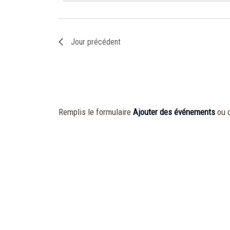
vues
clé.
Évènements
Jour précédent
Remplis le formulaire
Ajouter des événements
ou 