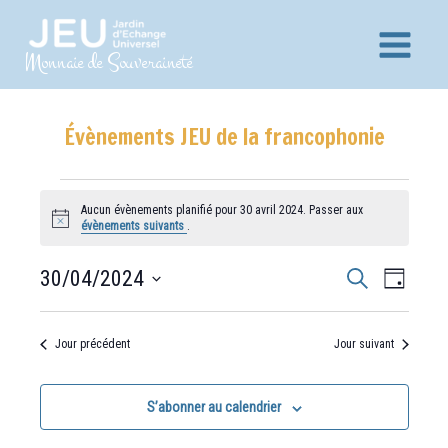
Aller
au
Main
Monnaie de Souveraineté
contenu
Menu
Évènements JEU de la francophonie
Évènements
for
Aucun évènements planifié pour 30 avril 2024. Passer aux
Notice
évènements suivants
.
30
avril
Recherche
Navig
30/04/2024
Recherche
2024
Jour
et
de
Sélectionnez
vues
navigation
une
Jour précédent
Jour suivant
Évèn
date.
de
vues
S’abonner au calendrier
Évènements