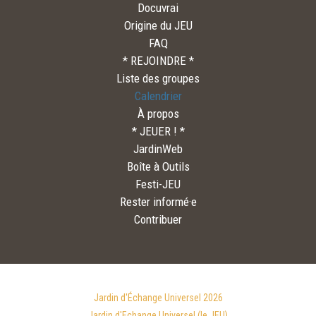
Docuvrai
Origine du JEU
FAQ
* REJOINDRE *
Liste des groupes
Calendrier
À propos
* JEUER ! *
JardinWeb
Boîte à Outils
Festi-JEU
Rester informé·e
Contribuer
Jardin d'Échange Universel 2026
Jardin d'Echange Universel (le JEU)