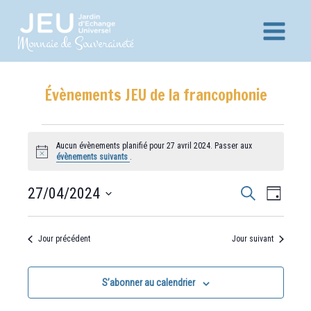
Aller
au
Main
Monnaie de Souveraineté
contenu
Menu
Évènements JEU de la francophonie
Évènements
for
Aucun évènements planifié pour 27 avril 2024. Passer aux
Notice
évènements suivants
.
27
avril
Recherche
Navig
27/04/2024
Recherche
2024
Jour
et
de
Sélectionnez
vues
navigation
une
Jour précédent
Jour suivant
Évèn
date.
de
vues
S’abonner au calendrier
Évènements