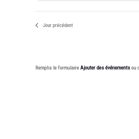
vues
clé.
Évènements
Jour précédent
Remplis le formulaire
Ajouter des événements
ou 