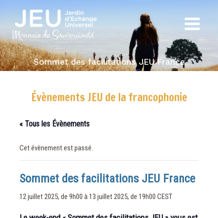
Aller
au
Main
contenu
Monnaie de Souveraineté
Menu
Sommet des facilitations JEU France
Évènements JEU de la francophonie
« Tous les Évènements
Cet évènement est passé.
Sommet des facilitations JEU France
12 juillet 2025, de 9h00
à
13 juillet 2025, de 19h00
CEST
Le week-end « Sommet des facilitations JEU » vous est