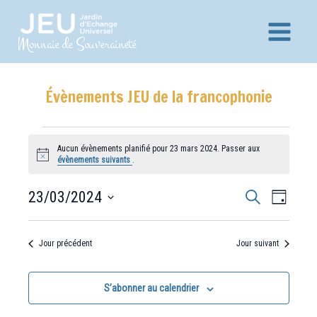
Aller
au
Main
Monnaie de Souveraineté
contenu
Menu
Évènements JEU de la francophonie
Évènements
for
Aucun évènements planifié pour 23 mars 2024. Passer aux
Notice
évènements suivants
.
23
mars
Recherche
Navig
23/03/2024
Recherche
2024
Jour
et
de
Sélectionnez
vues
navigation
une
Jour précédent
Jour suivant
Évèn
date.
de
vues
S’abonner au calendrier
Évènements