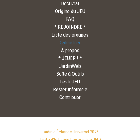
Docuvrai
Origine du JEU
FAQ
* REJOINDRE *
Liste des groupes
Calendrier
À propos
* JEUER ! *
JardinWeb
Boîte à Outils
Festi-JEU
Rester informé·e
Contribuer
Jardin d'Échange Universel 2026
Jardin d'Echange Universel (le JEU)