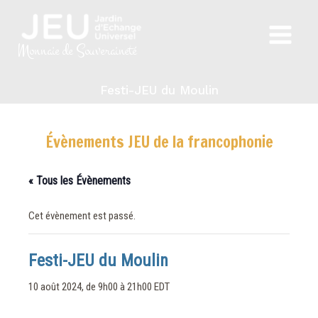
Aller
au
Main
contenu
Monnaie de Souveraineté
Menu
Festi-JEU du Moulin
Évènements JEU de la francophonie
« Tous les Évènements
Cet évènement est passé.
Festi-JEU du Moulin
10 août 2024, de 9h00
à
21h00
EDT