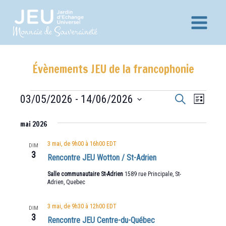
Aller
au
Main
Monnaie de Souveraineté
contenu
Menu
Évènements JEU de la francophonie
Recherche
Navig
Évènements
03/05/2026
 - 
14/06/2026
Recherche
Liste
et
de
Sélectionnez
vues
mai 2026
navigation
une
Évèn
date.
de
3 mai, de 9h00
à
16h00
EDT
DIM
3
vues
Rencontre JEU Wotton / St-Adrien
Évènements
Salle communautaire St-Adrien
1589 rue Principale, St-
Adrien, Quebec
3 mai, de 9h30
à
12h00
EDT
DIM
3
Rencontre JEU Centre-du-Québec