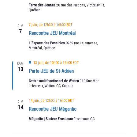
Terre des Jeunes
20 rue des Nations, Victoriaville,
Québec
7 juin, de 12h30
à
16h00
EDT
DIM
7
Rencontre JEU Montréal
L'Espace des Possibles
9269 rue Lajeunesse,
Montréal, Québec
Mis
13 juin, de 10h00
à
16h00
EDT
SAM
en
13
Parta-JEU de St-Adrien
avant
Centre multifonctionnel de Wotton
310 Rue Mgr
l'Heureux, Wotton, QC, Canada
14 juin, de 12h00
à
16h00
EDT
DIM
14
Rencontre JEU Mégantic
Mégantic | Secteur Frontenac
Frontenac, QC