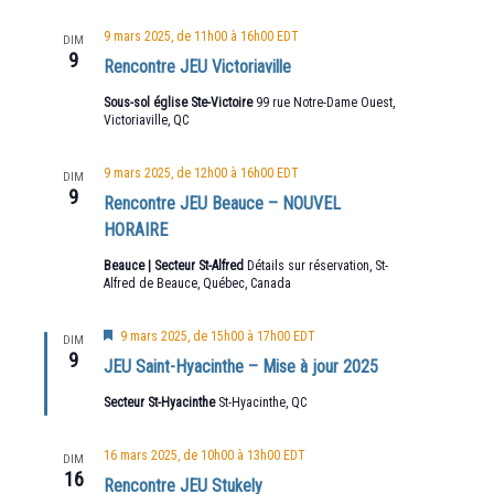
9 mars 2025, de 11h00
à
16h00
EDT
DIM
9
Rencontre JEU Victoriaville
Sous-sol église Ste-Victoire
99 rue Notre-Dame Ouest,
Victoriaville, QC
9 mars 2025, de 12h00
à
16h00
EDT
DIM
9
Rencontre JEU Beauce – NOUVEL
HORAIRE
Beauce | Secteur St-Alfred
Détails sur réservation, St-
Alfred de Beauce, Québec, Canada
Mis
9 mars 2025, de 15h00
à
17h00
EDT
DIM
en
9
JEU Saint-Hyacinthe – Mise à jour 2025
avant
Secteur St-Hyacinthe
St-Hyacinthe, QC
16 mars 2025, de 10h00
à
13h00
EDT
DIM
16
Rencontre JEU Stukely