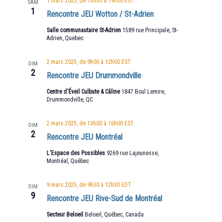
1 mars 2025, de 13h30
à
19h30
EST
SAM
1
Rencontre JEU Wotton / St-Adrien
Salle communautaire St-Adrien
1589 rue Principale, St-
Adrien, Quebec
2 mars 2025, de 9h00
à
12h00
EST
DIM
2
Rencontre JEU Drummondville
Centre d'Éveil Culbute & Câline
1847 Boul Lemire,
Drummondville, QC
2 mars 2025, de 13h00
à
16h00
EST
DIM
2
Rencontre JEU Montréal
L'Espace des Possibles
9269 rue Lajeunesse,
Montréal, Québec
9 mars 2025, de 9h30
à
12h30
EDT
DIM
9
Rencontre JEU Rive-Sud de Montréal
Secteur Beloeil
Beloeil, Québec, Canada