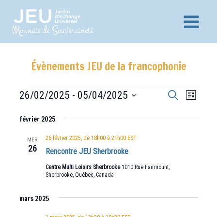
Aller
au
Main
Monnaie de Souveraineté
contenu
Menu
Évènements JEU de la francophonie
Recherche
Navig
Évènements
26/02/2025
 - 
05/04/2025
Recherche
Liste
et
de
Sélectionnez
vues
février 2025
navigation
une
Évèn
date.
de
26 février 2025, de 18h00
à
21h00
EST
MER
26
vues
Rencontre JEU Sherbrooke
Évènements
Centre Multi Loisirs Sherbrooke
1010 Rue Fairmount,
Sherbrooke, Québec, Canada
mars 2025