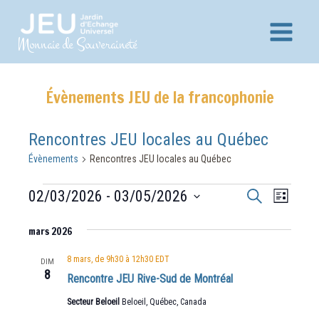
Aller
au
Main
Monnaie de Souveraineté
contenu
Menu
Évènements JEU de la francophonie
Rencontres JEU locales au Québec
Évènements
Rencontres JEU locales au Québec
Évènements
Recherche
Navig
02/03/2026
 - 
03/05/2026
Recherche
Liste
et
de
Sélectionnez
vues
mars 2026
navigation
une
Évèn
date.
de
8 mars, de 9h30
à
12h30
EDT
DIM
8
vues
Rencontre JEU Rive-Sud de Montréal
Évènements
Secteur Beloeil
Beloeil, Québec, Canada