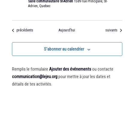
Salle communautaire St-Adrien
1589 rue Principale, St-
Adrien, Quebec
Évènements
Évènements
précédents
Aujourd’hui
suivants
S’abonner au calendrier
Remplis le formulaire
Ajouter des événements
ou contacte
communication@lejeu.org
pour mettre à jour les dates et
détails de tes activités.