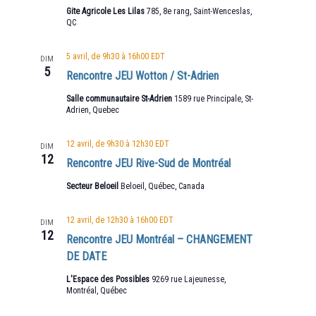
Gite Agricole Les Lilas
785, 8e rang, Saint-Wenceslas,
QC
5 avril, de 9h30
à
16h00
EDT
DIM
5
Rencontre JEU Wotton / St-Adrien
Salle communautaire St-Adrien
1589 rue Principale, St-
Adrien, Quebec
12 avril, de 9h30
à
12h30
EDT
DIM
12
Rencontre JEU Rive-Sud de Montréal
Secteur Beloeil
Beloeil, Québec, Canada
12 avril, de 12h30
à
16h00
EDT
DIM
12
Rencontre JEU Montréal – CHANGEMENT
DE DATE
L'Espace des Possibles
9269 rue Lajeunesse,
Montréal, Québec