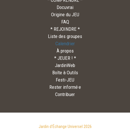
* COMPRENDRE *
Docuvrai
Origine du JEU
FAQ
* REJOINDRE *
Liste des groupes
Calendrier
À propos
* JEUER ! *
JardinWeb
Boîte à Outils
Festi-JEU
Rester informé·e
Contribuer
Jardin d'Échange Universel 2026