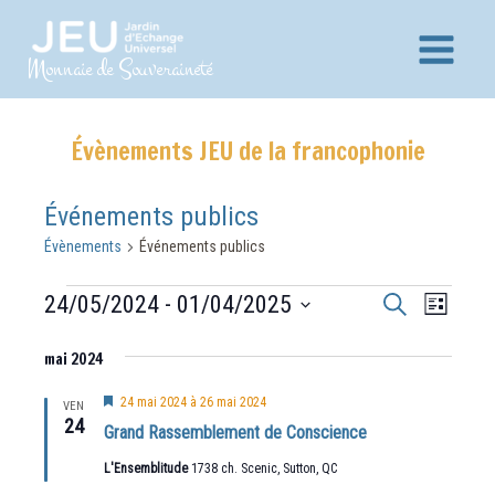
Aller
au
Main
Monnaie de Souveraineté
contenu
Menu
Évènements JEU de la francophonie
Événements publics
Évènements
Événements publics
Évènements
Recherche
Navig
24/05/2024
 - 
01/04/2025
Recherche
Liste
et
de
Sélectionnez
vues
mai 2024
navigation
une
Évèn
date.
de
Mis
24 mai 2024
à
26 mai 2024
VEN
en
24
vues
Grand Rassemblement de Conscience
avant
Évènements
L'Ensemblitude
1738 ch. Scenic, Sutton, QC