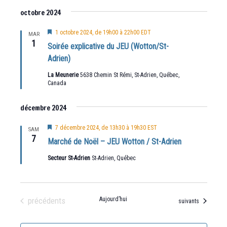
octobre 2024
Mis
1 octobre 2024, de 19h00
à
22h00
EDT
MAR
en
1
Soirée explicative du JEU (Wotton/St-
avant
Adrien)
La Meunerie
5638 Chemin St Rémi, St-Adrien, Québec,
Canada
décembre 2024
Mis
7 décembre 2024, de 13h30
à
19h30
EST
SAM
en
7
Marché de Noël – JEU Wotton / St-Adrien
avant
Secteur St-Adrien
St-Adrien, Québec
Évènements
précédents
Aujourd’hui
Évènements
suivants